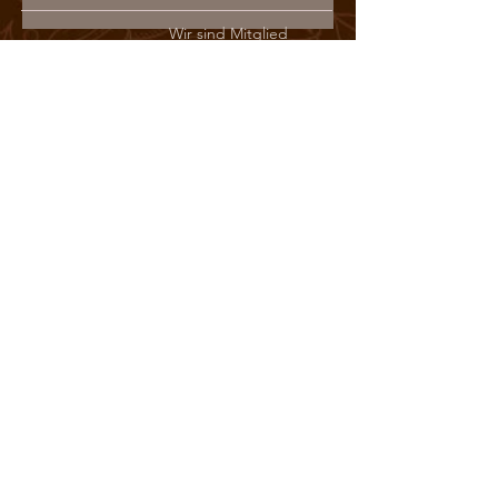
Wir sind Mitglied
im Deutschen
Kaffeeverband
Das Tee- und Kaffeehaus
Bahnstraße 87
19322 Wittenberge
Öffnungszeiten
So. u. Mo. Ruhetag
Rösterei/Verkauf
Di. - Fr. 10:00 - 18:00
Ausschank
Di. - Sa. 14:00 - 18:00
Wenn wir mit unserem mobilen Café
unterwegs sind, ist das Geschäft vor
Ort geschlossen.
Die Termine finden Sie
hier
.
(An gesetzl. Feiertagen geschlossen.)
Mail:
info@tee-kaffee-wittenberge.de