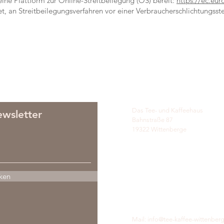
ine Plattform zur Online-Streitbeilegung (OS) bereit:
https://ec.eu
tet, an Streitbeilegungsverfahren vor einer Verbraucherschlichtungsst
Das Tee- und Kaffeehaus
wsletter
Bahnstraße 87
19322 Wittenberge
ken
Mail:
info@tee-kaffee-wittenber