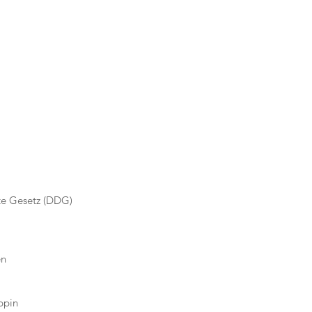
te Gesetz (DDG)
en
ppin