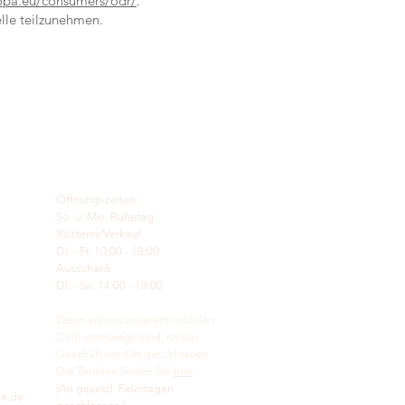
ropa.eu/consumers/odr/
.
elle teilzunehmen.
Öffnungszeiten
So. u. Mo. Ruhetag
Rösterei/Verkauf
Di. - Fr. 10:00 - 18:00
Ausschank
Di. - Sa. 14:00 - 18:00
Wenn wir mit unserem mobilen
Café unterwegs sind, ist das
Geschäft vor Ort geschlossen.
Die Termine finden Sie
hier
.
(An gesetzl. Feiertagen
ge.de