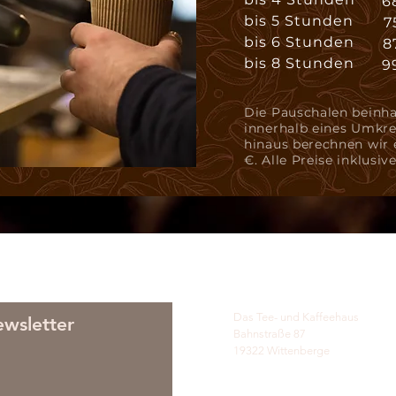
6
bis 5 Stunden
7
bis 6 Stunden
8
bis 8 Stunden
9
Die Pauschalen beinha
innerhalb eines Umkre
hinaus berechnen wir 
€. Alle Preise inklusi
Das Tee- und Kaffeehaus
wsletter
Bahnstraße 87
19322 Wittenberge