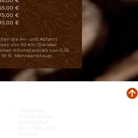
85,00 €
55,00 €
75,00 €
95,00 €
lten die An- und Abfahrt
ises von 50 km. Darüber
einen Kilometerpreis von 0,55
ve 19 % Mehrwertsteuer.
Öffnungszeiten
So. u. Mo. Ruhetag
Rösterei/Verkauf
Di. - Fr. 10:00 - 18:00
Ausschank