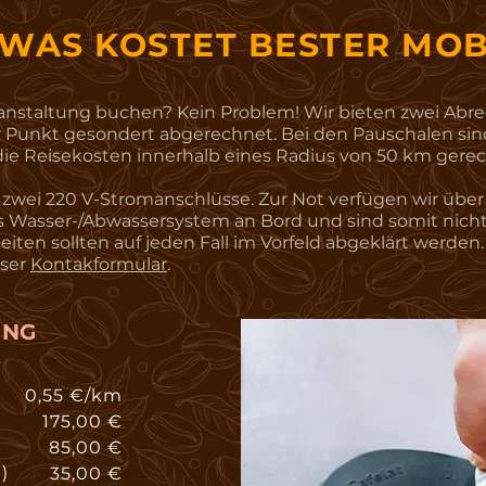
WAS KOSTET BESTER MOB
ranstaltung buchen? Kein Problem! Wir bieten zwei Abr
 Punkt gesondert abgerechnet. Bei den Pauschalen sind
h die Reisekosten innerhalb eines Radius von 50 km ger
s zwei 220 V-Stromanschlüsse. Zur Not verfügen wir über
s Wasser-/Abwassersystem an Bord und sind somit nich
iten sollten auf jeden Fall im Vorfeld abgeklärt werden.
nser
Kontakformular
.
UNG
0,55 €/km
175,00 €
85,00 €
)
35,00 €