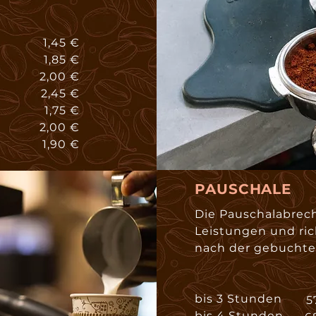
1,45 €
1,85 €
2,00 €
2,45 €
1,75 €
2,00 €
1,90 €
PAUSCHALE
Die Pauschalabrech
Leistungen und ric
nach der gebuchten
bis 3 Stunden
5
bis 4 Stunden